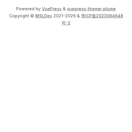
Powered by
VuePress
&
vuepress-theme-plume
Copyright ©
MSLDev
2021-2026 &
粤ICP备2023094648
号-2